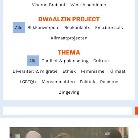
Vlaams-Brabant
West-Vlaanderen
DWAALZIN PROJECT
Alle
Blikkenwerpers
Boekenklets
Free.brussels
Klimaatprojecten
THEMA
Alle
Conflict & polarisering
Cultuur
Diversiteit & migratie
Ethiek
Feminisme
Klimaat
LGBTQI+
Mensenrechten
Politiek
Racisme
Zingeving