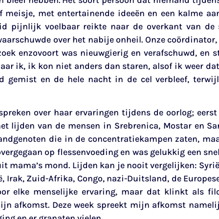
ef meisje, met entertainende ideeën en een kalme aa
id pijnlijk voelbaar reikte naar de overkant van de
aarschuwde over het nabije onheil. Onze coördinator, v
oek enzovoort was nieuwgierig en verafschuwd, en st
ar ik, ik kon niet anders dan staren, alsof ik weer da
emist en de hele nacht in de cel verbleef, terwijl
reken over haar ervaringen tijdens de oorlog; eerst e
 het lijden van de mensen in Srebrenica, Mostar en Sa
landgenoten die in de concentratiekampen zaten, maar 
 overgegaan op flessenvoeding en was gelukkig een sn
it mama’s mond. Lijden kan je nooit vergelijken: Syrië,
 Irak, Zuid-Afrika, Congo, nazi-Duitsland, de Europes
oor elke menselijke ervaring, maar dat klinkt als filo
mijn afkomst. Deze week spreekt mijn afkomst namelijk
ging en er granaten vielen.