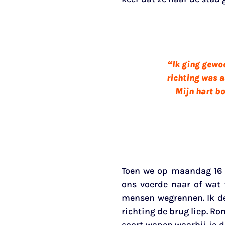
“Ik ging gewoo
richting was a
Mijn hart bo
Toen we op maandag 16 o
ons voerde naar of wat
mensen wegrennen. Ik de
richting de brug liep. Ro
soort wapen waarbij je d