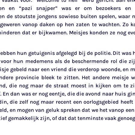
vaakst voor. “Welcome to hell” werd gericht aan enk
ten en “pazi snajper” was er om bezoekers en z
n de stoutste jongens sowieso buiten spelen, waar ni
eweren vanop daken op hen zaten te wachten. Zo ko
rhinderen dat er bijkwamen. Meisjes konden ze nog eve
bben hun getuigenis afgelegd bij de politie. Dit was h
de voor hun medemens als de beschermende rol die zij 
eisje gebeld naar een vriend die verderop woonde, en 
andere provincie bleek te zitten. Het andere meisje w
nd, die nog maar de straat moest in kijken om te z
ef. En dan was er nog eentje, die die avond naar huis gi
in, die zelf nog maar recent een oorlogsgebied heeft
eld, en mogen van geluk spreken dat we het vanop een 
ief gemakkelijk zijn, of dat dat tenminste vaak genoeg 