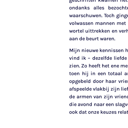
geschriften kwamen het 
ondanks alles bezoch
waarschuwen. Toch ginge
volwassen mannen met g
wortel uittrekken en ve
aan de beurt waren.
Mijn nieuwe kennissen he
vind ik – dezelfde lief
zien. Zo heeft het ene m
toen hij in een totaal 
opgebeld door haar vrie
afspeelde vlakbij zijn li
de armen van zijn vriend
die avond naar een slagv
ook dat onze keuzes relat