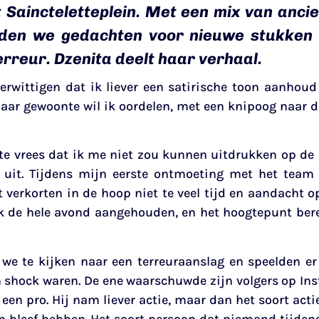
 Saincteletteplein. Met een mix van anci
lden we gedachten voor nieuwe stukken 
rreur. Dzenita deelt haar verhaal.
verwittigen dat ik liever een satirische toon aanhoud
aar gewoonte wil ik oordelen, met een knipoog naar d
te vrees dat ik me niet zou kunnen uitdrukken op de 
uit. Tijdens mijn eerste ontmoeting met het team v
verkorten in de hoop niet te veel tijd en aandacht op 
 de hele avond aangehouden, en het hoogtepunt bere
 we te kijken naar een terreuraanslag en speelden er
 in shock waren. De ene waarschuwde zijn volgers op Ins
n pro. Hij nam liever actie, maar dan het soort actie
n bleef hebben. Het soort persoon dat niemand tijden