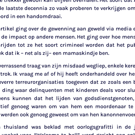
n de laatste decennia zo vaak proberen te verkrijgen 
ord in een handomdraai.
artikel ging over de gewenning aan geweld via media 
n de impact op andere mensen. Het ging over hoe men
rijden tot ze het soort crimineel worden dat het pub
ek dat ik – net als zij– een mamaskindje ben.
 verrassend traag van zijn misdaad wegliep, enkele kere
trok. Ik vraag me af of hij heeft onderhandeld over he
verre terreurorganisaties toegeven dat ze zoals een 
n ding waar delinquenten met kinderen deals voor slui
leens kunnen dat het lijden van godsdienstgenoten
tief genoeg waren om van hem een moordenaar te 
n werden ook genoeg geweest om van hen kanonnenvoe
thuisland was beklad met oorlogsgrafitti in de 