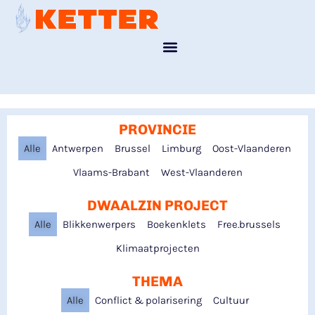
PROVINCIE
Alle
Antwerpen
Brussel
Limburg
Oost-Vlaanderen
Vlaams-Brabant
West-Vlaanderen
DWAALZIN PROJECT
Alle
Blikkenwerpers
Boekenklets
Free.brussels
Klimaatprojecten
THEMA
Alle
Conflict & polarisering
Cultuur