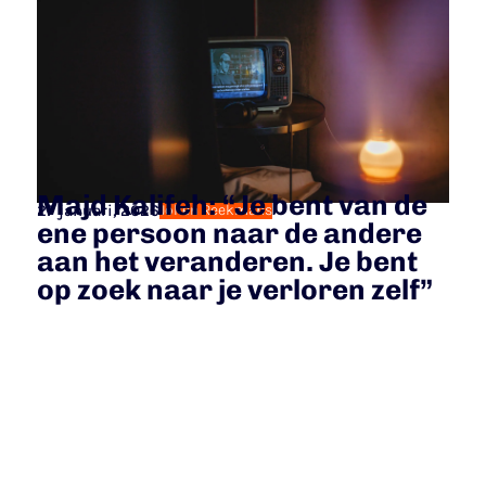
Majd Kalifeh: “Je bent van de
27 januari, 2026
Jolien Reekmans
ene persoon naar de andere
aan het veranderen. Je bent
op zoek naar je verloren zelf”