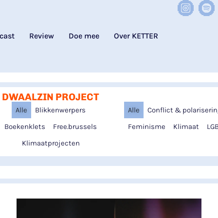
cast
Review
Doe mee
Over KETTER
DWAALZIN PROJECT
Alle
Blikkenwerpers
Alle
Conflict & polariseri
Boekenklets
Free.brussels
Feminisme
Klimaat
LGB
Klimaatprojecten