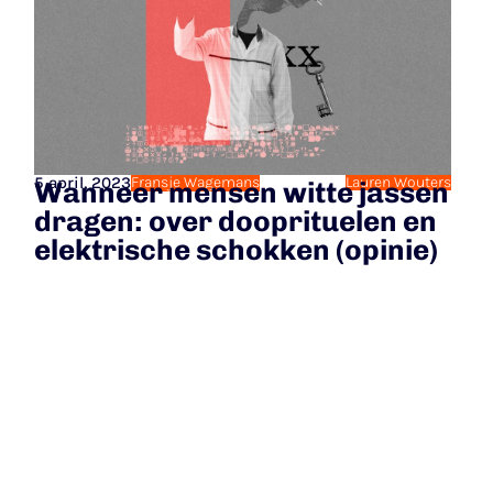
5 april, 2023
Fransje Wagemans
Lauren Wouters
Wanneer mensen witte jassen
dragen: over dooprituelen en
elektrische schokken (opinie)