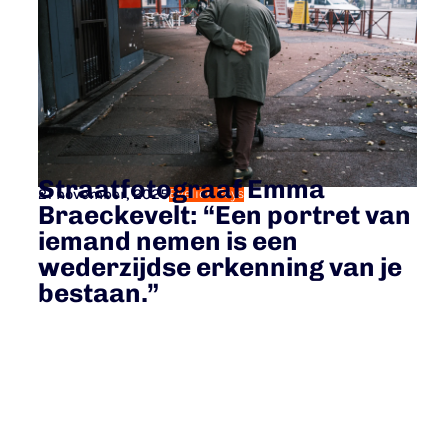
Straatfotograaf Emma
21 november, 2025
Evelien Feys
Braeckevelt: “Een portret van
iemand nemen is een
wederzijdse erkenning van je
bestaan.”