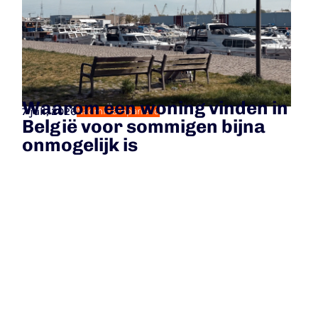
Waarom een woning vinden in
7 juli, 2026
Naomi Lampariello
België voor sommigen bijna
onmogelijk is