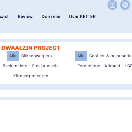
cast
Review
Doe mee
Over KETTER
DWAALZIN PROJECT
Alle
Blikkenwerpers
Alle
Conflict & polariseri
Boekenklets
Free.brussels
Feminisme
Klimaat
LGB
Klimaatprojecten