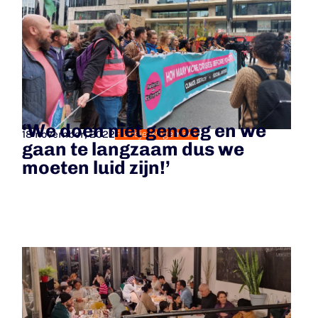
‘We doen niet genoeg en we
18 november, 2022
Fransje Wagemans
gaan te langzaam dus we
moeten luid zijn!’