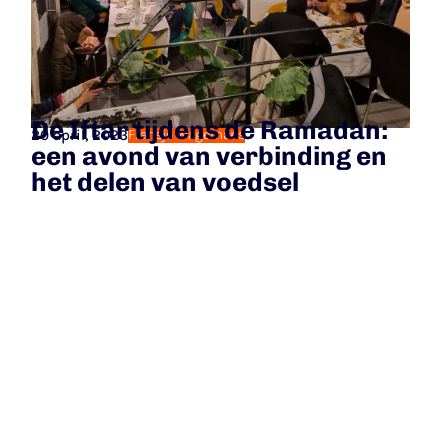
De Iftar tijdens de Ramadan:
20 april, 2023
Fransje Wagemans
een avond van verbinding en
het delen van voedsel