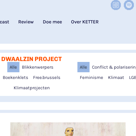
cast
Review
Doe mee
Over KETTER
DWAALZIN PROJECT
Alle
Blikkenwerpers
Alle
Conflict & polariseri
Boekenklets
Free.brussels
Feminisme
Klimaat
LGB
Klimaatprojecten