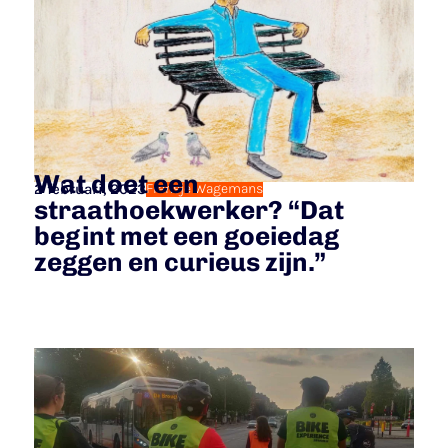
Wat doet een
2 februari, 2023
Fransje Wagemans
straathoekwerker? “Dat
begint met een goeiedag
zeggen en curieus zijn.”