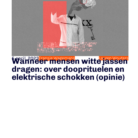
5 april, 2023
Fransje Wagemans
Lauren Wouters
Wanneer mensen witte jassen
dragen: over dooprituelen en
elektrische schokken (opinie)