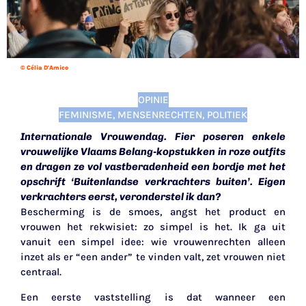
© Célia D'Amico
OPINIE
FEMINISME
,
MENSENRECHTEN
,
POLITIEK
Internationale Vrouwendag. Fier poseren enkele
vrouwelijke Vlaams Belang-kopstukken in roze outfits
en dragen ze vol vastberadenheid een bordje met het
opschrift ‘Buitenlandse verkrachters buiten’. Eigen
verkrachters eerst, veronderstel ik dan?
Bescherming is de smoes, angst het product en
vrouwen het rekwisiet: zo simpel is het. Ik ga uit
vanuit een simpel idee: wie vrouwenrechten alleen
inzet als er “een ander” te vinden valt, zet vrouwen niet
centraal.
Een eerste vaststelling is dat wanneer een