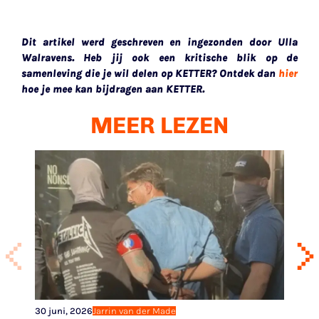
Dit artikel werd geschreven en ingezonden door Ulla
Walravens. Heb jij ook een kritische blik op de
samenleving die je wil delen op KETTER? Ontdek dan
hier
hoe je mee kan bijdragen aan KETTER.
MEER LEZEN
30 juni, 2026
Jarrin van der Made
2