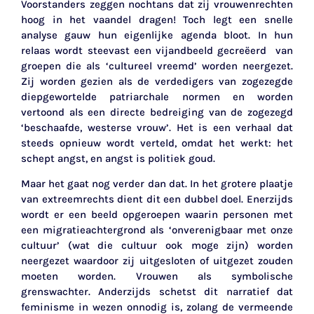
Voorstanders zeggen nochtans dat zij vrouwenrechten
hoog in het vaandel dragen! Toch legt een snelle
analyse gauw hun eigenlijke agenda bloot. In hun
relaas wordt steevast een vijandbeeld gecreëerd van
groepen die als ‘cultureel vreemd’ worden neergezet.
Zij worden gezien als de verdedigers van zogezegde
diepgewortelde patriarchale normen en worden
vertoond als een directe bedreiging van de zogezegd
‘beschaafde, westerse vrouw’. Het is een verhaal dat
steeds opnieuw wordt verteld, omdat het werkt: het
schept angst, en angst is politiek goud.
Maar het gaat nog verder dan dat. In het grotere plaatje
van extreemrechts dient dit een dubbel doel. Enerzijds
wordt er een beeld opgeroepen waarin personen met
een migratieachtergrond als ‘onverenigbaar met onze
cultuur’ (wat die cultuur ook moge zijn) worden
neergezet waardoor zij uitgesloten of uitgezet zouden
moeten worden. Vrouwen als symbolische
grenswachter. Anderzijds schetst dit narratief dat
feminisme in wezen onnodig is, zolang de vermeende