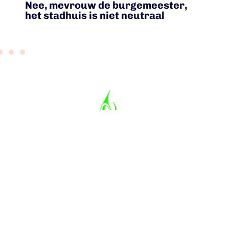
Nee, mevrouw de burgemeester,
E
het stadhuis is niet neutraal
powered by